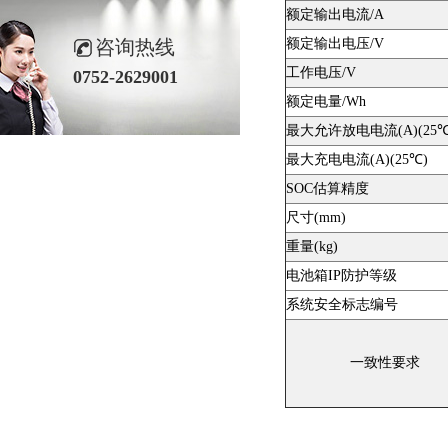
额定输出电流/A
额定输出电压/V
咨询热线
工作电压/V
0752-2629001
额定电量/Wh
最大允许放电电流(A)(25℃
最大充电电流(A)(25℃)
SOC估算精度
尺寸(mm)
重量(kg)
电池箱IP防护等级
系统安全标志编号
一致性要求