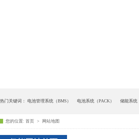
热门关键词：
电池管理系统（BMS）
电池系统（PACK）
储能系统
您的位置:
首页
>
网站地图