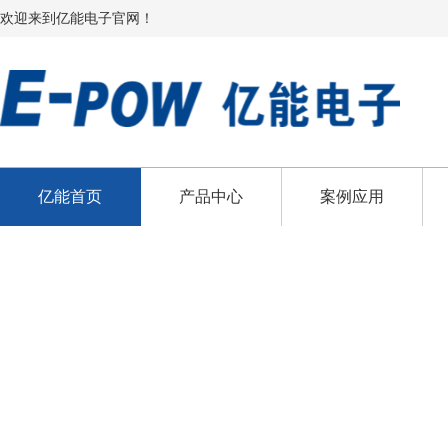
欢迎来到亿能电子官网！
亿能首页
产品中心
案例应用