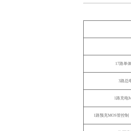
17
路单
3
路总
1
路充电
1
路预充
MOS
管控制