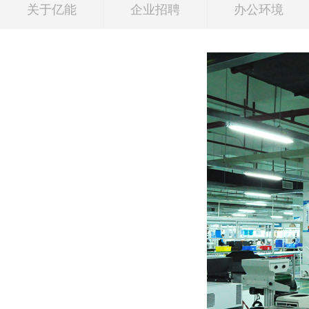
关于亿能
企业招聘
办公环境