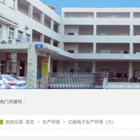
热门关键词：
您的位置:
首页
>
生产环境
>
亿能电子生产环境（六）