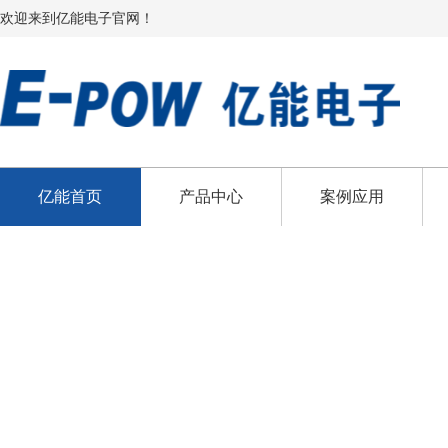
欢迎来到亿能电子官网！
亿能首页
产品中心
案例应用