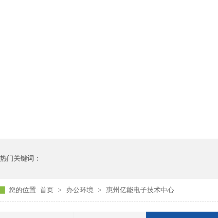
热门关键词：
您的位置:
首页
>
办公环境
>
惠州亿能电子技术中心